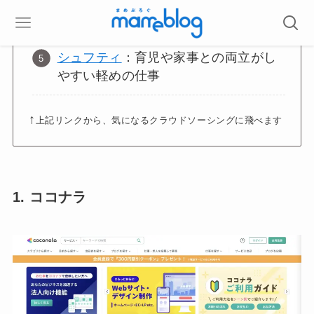
ママワークス
：主婦層に特化した案件
が豊富！単発 < 長期が多い
シュフティ
：育児や家事との両立がし
やすい軽めの仕事
↑
上記リンクから、気になるクラウドソーシングに飛べます
1. ココナラ