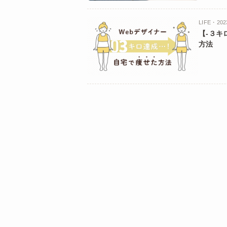
LIFE・202
【-３キ
方法