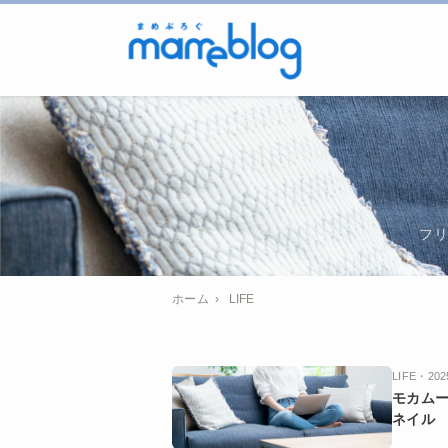
フリ
ホーム
›
LIFE
LIFE・202
モカム
ネイル